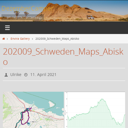
Zum
DezemberCamper
Inhalt
springen
... am liebsten unterwegs
Start
Envira Gallery
202009_Schweden_Maps_Abisko
202009_Schweden_Maps_Abisk
o
Ulrike
11. April 2021