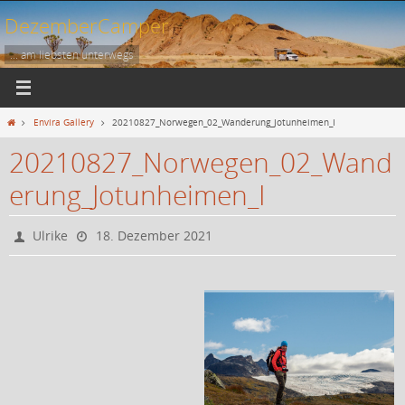
Zum
DezemberCamper
Inhalt
springen
... am liebsten unterwegs
Start
Envira Gallery
20210827_Norwegen_02_Wanderung_Jotunheimen_I
20210827_Norwegen_02_Wand
erung_Jotunheimen_I
Ulrike
18. Dezember 2021