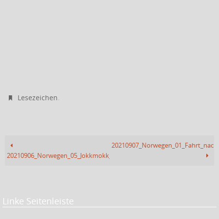
.
Lesezeichen
20210907_Norwegen_01_Fahrt_nach_
20210906_Norwegen_05_Jokkmokk_Camping
Linke Seitenleiste