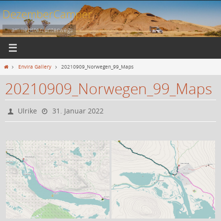
Zum
DezemberCamper
Inhalt
springen
... am liebsten unterwegs
Start
Envira Gallery
20210909_Norwegen_99_Maps
20210909_Norwegen_99_Maps
Ulrike
31. Januar 2022