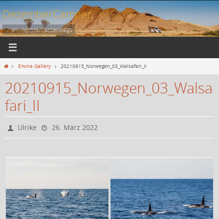
Zum
DezemberCamper
Inhalt
springen
... am liebsten unterwegs
Start
Envira Gallery
20210915_Norwegen_03_Walsafari_II
20210915_Norwegen_03_Walsa
fari_II
Ulrike
26. März 2022