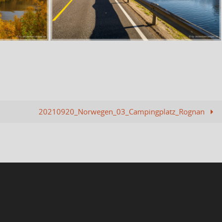
20210920_Norwegen_03_Campingplatz_Rognan