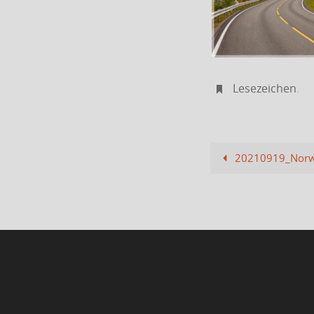
Lesezeichen
.
20210919_Norw