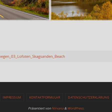
egen_03_Lofoten_Skagsanden_Beach
IMPRESSUM
KONTAKTFORMULAR
DATENSCHUTZERKLÄRUNG
Präsentiert von
Nirvana
&
WordPress.