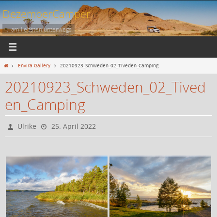
Zum
DezemberCamper
Inhalt
springen
... am liebsten unterwegs
Start
Envira Gallery
20210923_Schweden_02_Tiveden_Camping
20210923_Schweden_02_Tived
en_Camping
Ulrike
25. April 2022