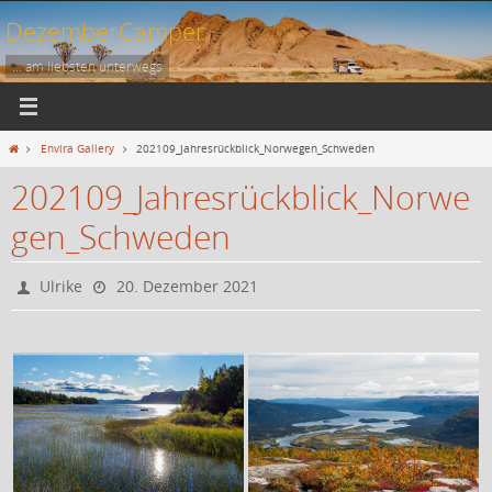
Zum
DezemberCamper
Inhalt
springen
... am liebsten unterwegs
Start
Envira Gallery
202109_Jahresrückblick_Norwegen_Schweden
202109_Jahresrückblick_Norwe
gen_Schweden
Ulrike
20. Dezember 2021