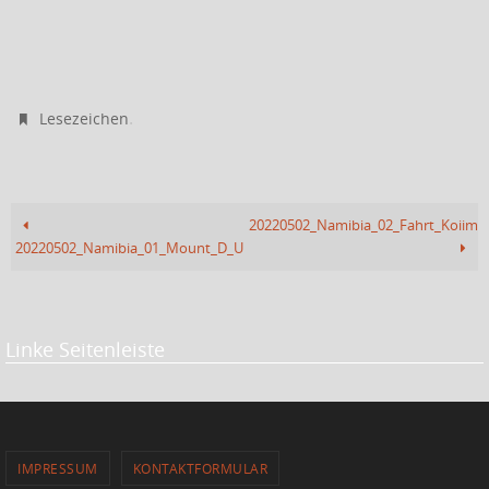
.
Lesezeichen
20220502_Namibia_02_Fahrt_Koiimas
20220502_Namibia_01_Mount_D_Urban_Wandern
Linke Seitenleiste
IMPRESSUM
KONTAKTFORMULAR