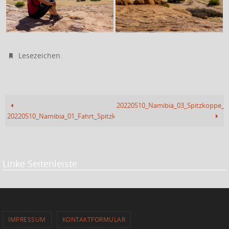
.
Lesezeichen
20220510_Namibia_03_Spitzkoppe_
20220510_Namibia_01_Fahrt_Spitzkoppe
Linke Seitenleiste
IMPRESSUM
KONTAKTFORMULAR