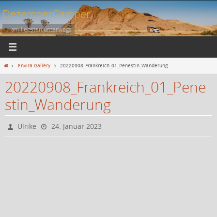
Zum
DezemberCamper
Inhalt
springen
... am liebsten unterwegs
Start
Envira Gallery
20220908_Frankreich_01_Penestin_Wanderung
20220908_Frankreich_01_Pene
stin_Wanderung
Ulrike
24. Januar 2023