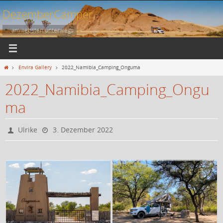
Zum
DezemberCamper
Inhalt
springen
... am liebsten unterwegs
Start
Envira Gallery
2022_Namibia_Camping_Onguma
2022_Namibia_Camping_Ongu
ma
Ulrike
3. Dezember 2022