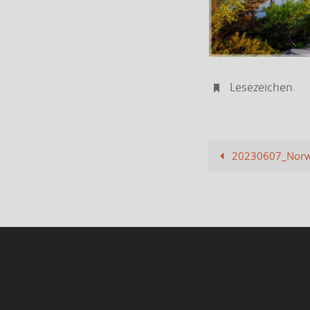
Lesezeichen
.
20230607_Norwe