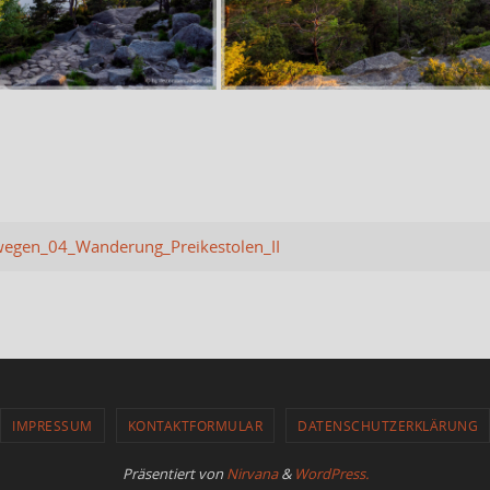
gen_04_Wanderung_Preikestolen_II
IMPRESSUM
KONTAKTFORMULAR
DATENSCHUTZERKLÄRUNG
Präsentiert von
Nirvana
&
WordPress.