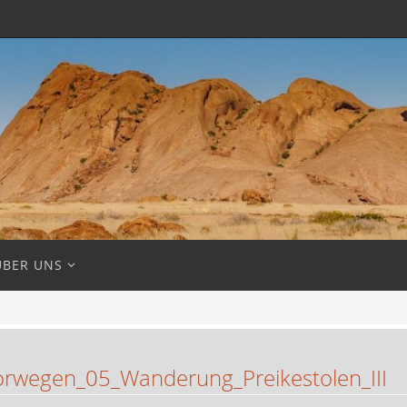
ÜBER UNS
wegen_05_Wanderung_Preikestolen_III