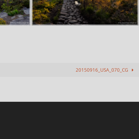
20150916_USA_070_CG