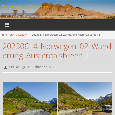
Zum
DezemberCamper
Inhalt
springen
... am liebsten unterwegs
Start
Envira Gallery
20230614_Norwegen_02_Wanderung_Austerdalsbreen_I
20230614_Norwegen_02_Wand
erung_Austerdalsbreen_I
Ulrike
15. Oktober 2023