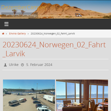
Zum
DezemberCamper
Inhalt
springen
... am liebsten unterwegs
Start
Envira Gallery
20230624_Norwegen_02_Fahrt_Larvik
20230624_Norwegen_02_Fahrt
_Larvik
Ulrike
5. Februar 2024