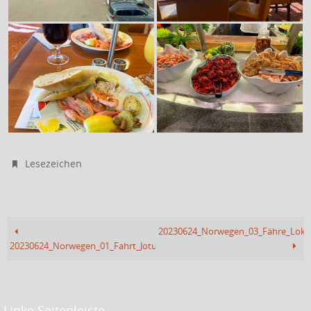
.
Lesezeichen
20230624_Norwegen_03_Fähre_Lok
20230624_Norwegen_01_Fahrt_Jotunheimen
Linke Seitenleiste