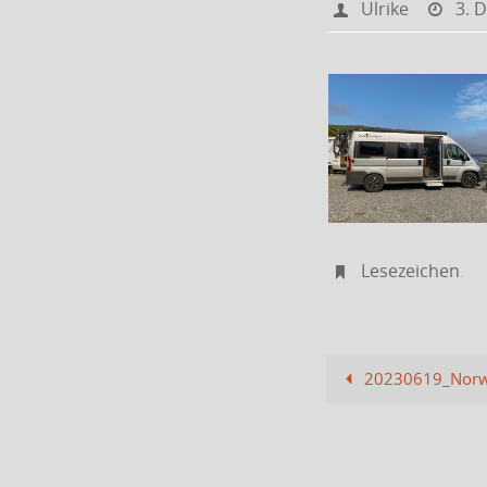
Ulrike
3. 
Lesezeichen
.
20230619_Norw