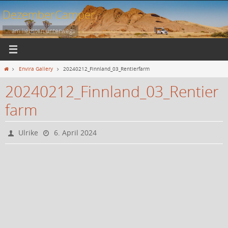
Zum
DezemberCamper
Inhalt
springen
... am liebsten unterwegs
Start
Envira Gallery
20240212_Finnland_03_Rentierfarm
20240212_Finnland_03_Rentier
farm
Ulrike
6. April 2024