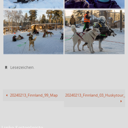
.
Lesezeichen
20240213_Finnland_99_Map
20240213_Finnland_03_Huskytour_II
Linke Seitenleiste