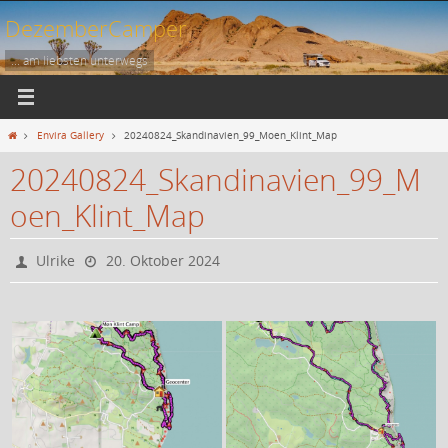
Zum
DezemberCamper
Inhalt
springen
... am liebsten unterwegs
Start
Envira Gallery
20240824_Skandinavien_99_Moen_Klint_Map
20240824_Skandinavien_99_M
oen_Klint_Map
Ulrike
20. Oktober 2024