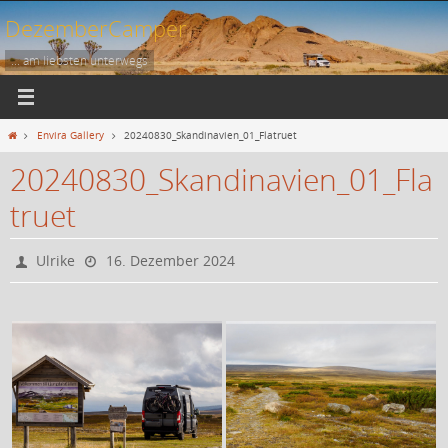
Zum
DezemberCamper
Inhalt
springen
... am liebsten unterwegs
Start
Envira Gallery
20240830_Skandinavien_01_Flatruet
20240830_Skandinavien_01_Fla
truet
Ulrike
16. Dezember 2024