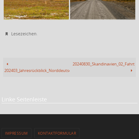
.
Lesezeichen
20240830_Skandinavien_02_Fahrt
202403_Jahresrückblick_Norddeutschland
Linke Seitenleiste
IMPRESSUM
KONTAKTFORMULAR