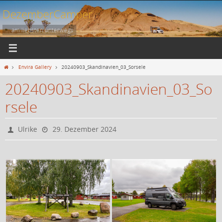
Zum
DezemberCamper
Inhalt
springen
... am liebsten unterwegs
Start
Envira Gallery
20240903_Skandinavien_03_Sorsele
20240903_Skandinavien_03_So
rsele
Ulrike
29. Dezember 2024