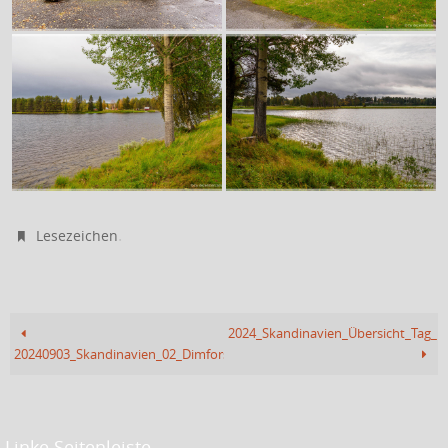
.
Lesezeichen
2024_Skandinavien_Übersicht_Tag_1
20240903_Skandinavien_02_Dimforsen
Linke Seitenleiste