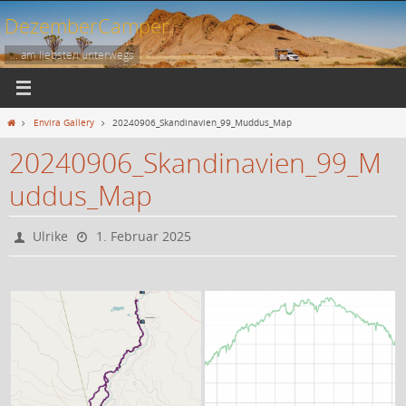
Zum
DezemberCamper
Inhalt
springen
... am liebsten unterwegs
Start
Envira Gallery
20240906_Skandinavien_99_Muddus_Map
20240906_Skandinavien_99_M
uddus_Map
Ulrike
1. Februar 2025