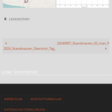
.
Lesezeichen
20240907_Skandinavien_03_Inari_Pola
2024_Skandinavien_Übersicht_Tag_15_16
Linke Seitenleiste
IMPRESSUM
KONTAKTFORMULAR
DATENSCHUTZERKLÄRUNG