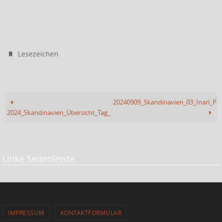
.
Lesezeichen
20240909_Skandinavien_03_Inari_Pola
2024_Skandinavien_Übersicht_Tag_17_18
Linke Seitenleiste
IMPRESSUM
KONTAKTFORMULAR