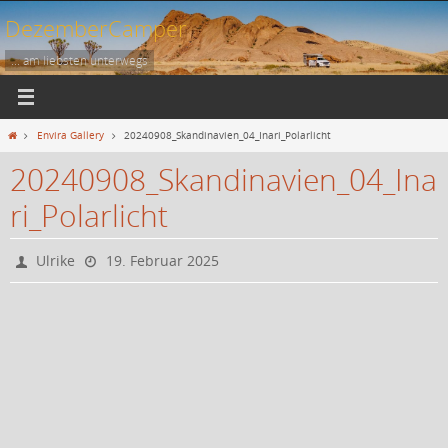
Zum
DezemberCamper
Inhalt
springen
... am liebsten unterwegs
Start
Envira Gallery
20240908_Skandinavien_04_Inari_Polarlicht
20240908_Skandinavien_04_Ina
ri_Polarlicht
Ulrike
19. Februar 2025