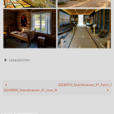
.
Lesezeichen
20240910_Skandinavien_01_Fahrt_Fi
20240909_Skandinavien_01_Inari_Wanderung_Juutatrail
Linke Seitenleiste