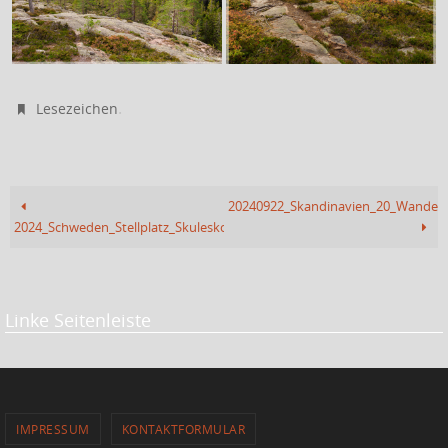
.
Lesezeichen
20240922_Skandinavien_20_Wandern
2024_Schweden_Stellplatz_Skuleskogen_NP
Linke Seitenleiste
IMPRESSUM
KONTAKTFORMULAR