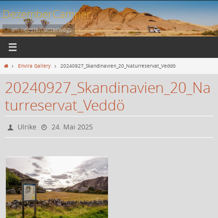
Zum
DezemberCamper
Inhalt
springen
... am liebsten unterwegs
Start
Envira Gallery
20240927_Skandinavien_20_Naturreservat_Veddö
20240927_Skandinavien_20_Na
turreservat_Veddö
Ulrike
24. Mai 2025