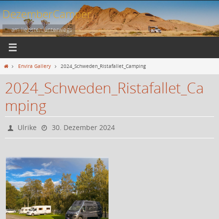
Zum
DezemberCamper
Inhalt
springen
... am liebsten unterwegs
Start
Envira Gallery
2024_Schweden_Ristafallet_Camping
2024_Schweden_Ristafallet_Ca
mping
Ulrike
30. Dezember 2024