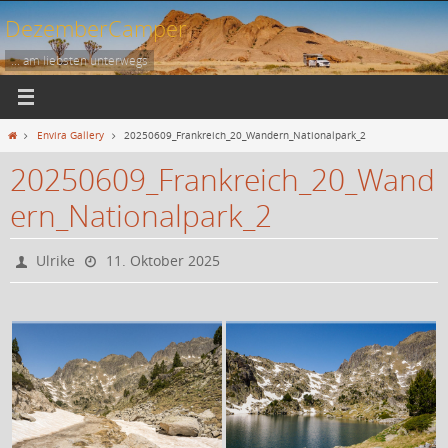
Zum
DezemberCamper
Inhalt
springen
... am liebsten unterwegs
Start
Envira Gallery
20250609_Frankreich_20_Wandern_Nationalpark_2
20250609_Frankreich_20_Wand
ern_Nationalpark_2
Ulrike
11. Oktober 2025