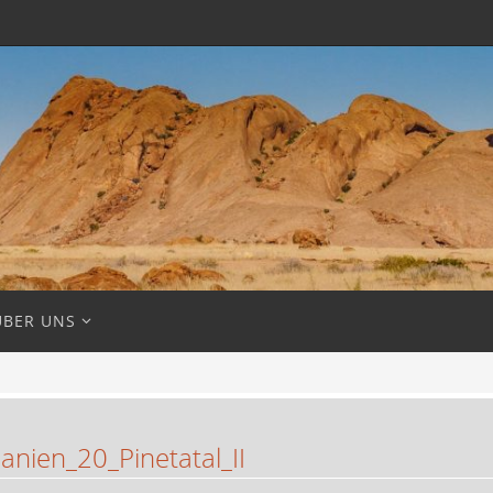
ÜBER UNS
nien_20_Pinetatal_II