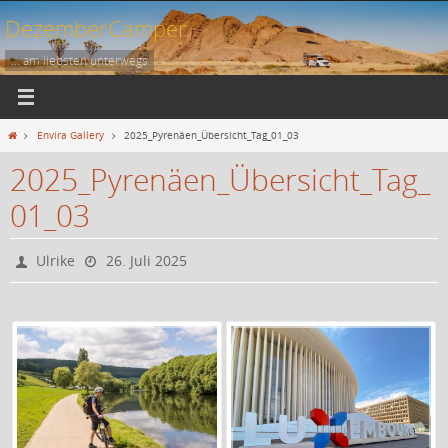
Zum
DezemberCamper
Inhalt
springen
... am liebsten unterwegs
Start
Envira Gallery
2025_Pyrenäen_Übersicht_Tag_01_03
2025_Pyrenäen_Übersicht_Tag_
01_03
Ulrike
26. Juli 2025