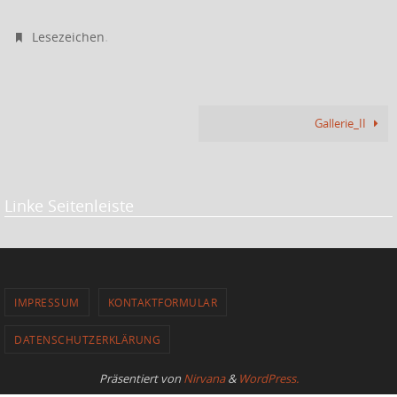
.
Lesezeichen
Gallerie_II
Linke Seitenleiste
IMPRESSUM
KONTAKTFORMULAR
DATENSCHUTZERKLÄRUNG
Präsentiert von
Nirvana
&
WordPress.