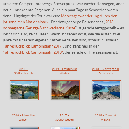
unserem Camper unterwegs. Schwerpunkt war wieder Norwegen, aber
neue unbekannte Regionen. Auch ein paar Tage in Schweden waren
dabei. Highlight der Tour war eine
Mehrtageswanderung durch den
Jotunheimen Nationalpark
. Der dazugehörige Reisebericht „
2018 –
norwegische Gebirge & schwedische Küste
“ ist gerade fertiggestellt – es
lohnt sich also, reinzulesen. Wenn ihr sehen wollt, wie die ersten zwei
Jahre mit unserem eigenen Kasten verlaufen sind, schaut in unseren
„Jahresrückblick Campingjahr 2017“
. und ganz neu in den
“Jahresrückblick Campingjahr 2018“
, der gerade online gegangen ist.
2019 –
2019 – Lofoten im
2018 – Norwegen &
Südfrankreich
Winter
Schweden
2018 – Island im
2017 –
2016 – Yukon &
Winter
Südnorwegen
Alaska