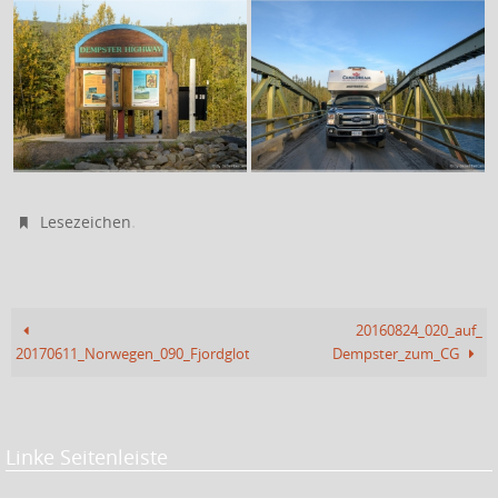
.
Lesezeichen
20160824_020_auf_
20170611_Norwegen_090_Fjordglotto
Dempster_zum_CG
Linke Seitenleiste