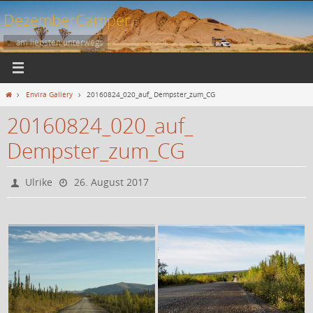
Zum
DezemberCamper
Inhalt
springen
... am liebsten unterwegs
Start
Envira Gallery
20160824_020_auf_ Dempster_zum_CG
20160824_020_auf_
Dempster_zum_CG
Ulrike
26. August 2017