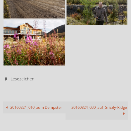
.
Lesezeichen
20160824_010_zum Dempster
20160824_030_auf_Grizzly-Ridge