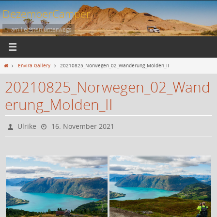
Zum
DezemberCamper
Inhalt
springen
... am liebsten unterwegs
Start
Envira Gallery
20210825_Norwegen_02_Wanderung_Molden_II
20210825_Norwegen_02_Wand
erung_Molden_II
Ulrike
16. November 2021