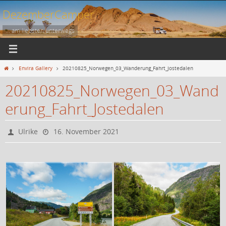
Zum
DezemberCamper
Inhalt
springen
... am liebsten unterwegs
Start
Envira Gallery
20210825_Norwegen_03_Wanderung_Fahrt_Jostedalen
20210825_Norwegen_03_Wand
erung_Fahrt_Jostedalen
Ulrike
16. November 2021