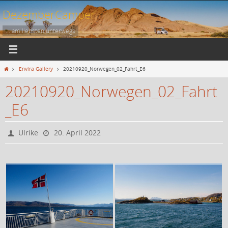
Zum
DezemberCamper
Inhalt
springen
... am liebsten unterwegs
Start
Envira Gallery
20210920_Norwegen_02_Fahrt_E6
20210920_Norwegen_02_Fahrt
_E6
Ulrike
20. April 2022