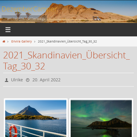
Zum
DezemberCamper
Inhalt
springen
... am liebsten unterwegs
Start
Envira Gallery
2021_Skandinavien_Übersicht_Tag_30_32
2021_Skandinavien_Übersicht_
Tag_30_32
Ulrike
20. April 2022