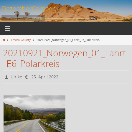
Zum
DezemberCamper
Inhalt
springen
... am liebsten unterwegs
Start
Envira Gallery
20210921_Norwegen_01_Fahrt_E6_Polarkreis
20210921_Norwegen_01_Fahrt
_E6_Polarkreis
Ulrike
25. April 2022