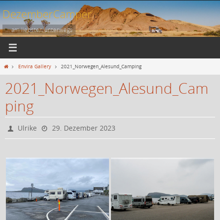
Zum
DezemberCamper
Inhalt
springen
... am liebsten unterwegs
Start
Envira Gallery
2021_Norwegen_Alesund_Camping
2021_Norwegen_Alesund_Cam
ping
Ulrike
29. Dezember 2023