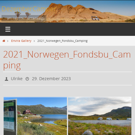
Zum
DezemberCamper
Inhalt
springen
... am liebsten unterwegs
Start
Envira Gallery
2021_Norwegen_Fondsbu_Camping
2021_Norwegen_Fondsbu_Cam
ping
Ulrike
29. Dezember 2023