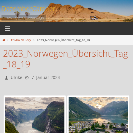
Zum
DezemberCamper
Inhalt
springen
... am liebsten unterwegs
Start
Envira Gallery
2023_Norwegen_Übersicht_Tag_18_19
2023_Norwegen_Übersicht_Tag
_18_19
Ulrike
7. Januar 2024