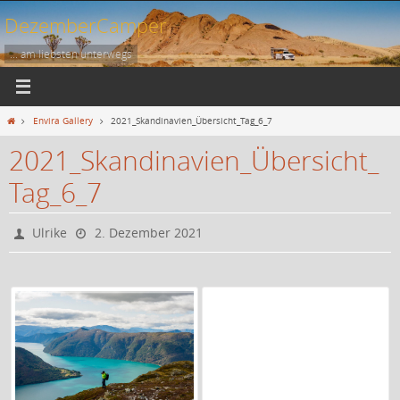
Zum
DezemberCamper
Inhalt
springen
... am liebsten unterwegs
Start
Envira Gallery
2021_Skandinavien_Übersicht_Tag_6_7
2021_Skandinavien_Übersicht_
Tag_6_7
Ulrike
2. Dezember 2021