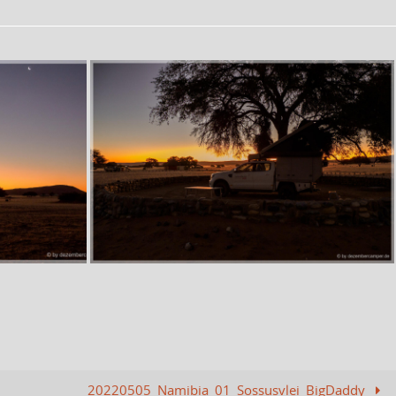
20220505_Namibia_01_Sossusvlei_BigDaddy