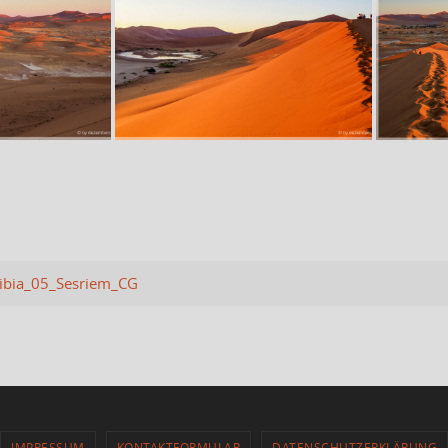
bia_05_Sesriem_CG
IMPRESSUM
KONTAKTFORMULAR
DATENSCHUTZERKLÄRUNG