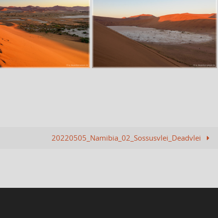
20220505_Namibia_02_Sossusvlei_Deadvlei