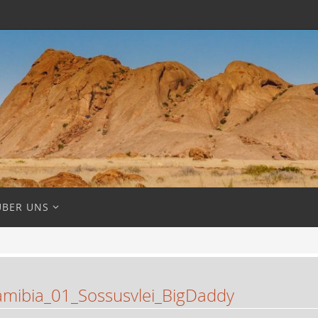
ÜBER UNS
ibia_01_Sossusvlei_BigDaddy