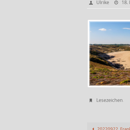
Ulrike
18.
Lesezeichen
.
20220922_Frank