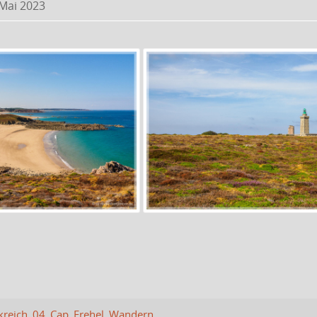
 Mai 2023
reich_04_Cap_Frehel_Wandern