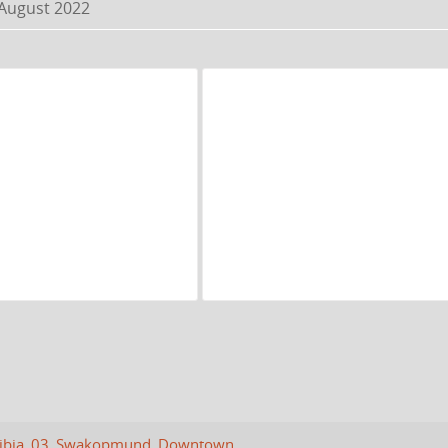
 August 2022
ibia_03_Swakopmund_Downtown