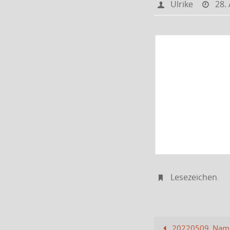
Ulrike
28.
Lesezeichen
.
20220509_Nam