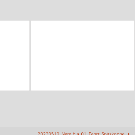
20220510_Namibia_01_Fahrt_Spitzkoppe