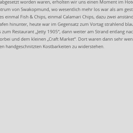
bgesetzt worden waren, erholten wir uns einen Moment im Hotel,
ntrum von Swakopmund, wo wesentlich mehr los war als am gestrig
es einmal Fish & Chips, einmal Calamari Chips, dazu zwei anständ
fen hinunter, heute war im Gegensatz zum Vortag strahlend blau
 zum Restaurant „Jetty 1905“, dann weiter am Strand entlang nac
orbei und dem kleinen „Craft Market“. Dort waren dann sehr weni
ren handgeschnitzten Kostbarkeiten zu widerstehen.