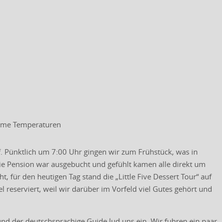
hme Temperaturen
f. Pünktlich um 7:00 Uhr gingen wir zum Frühstück, was in
ie Pension war ausgebucht und gefühlt kamen alle direkt um
für den heutigen Tag stand die „Little Five Dessert Tour“ auf
reserviert, weil wir darüber im Vorfeld viel Gutes gehört und
und der deutschsprachige Guide lud uns ein. Wir fuhren ein paar