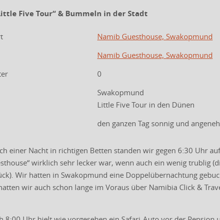
Little Five Tour“ & Bummeln in der Stadt
t
Namib Guesthouse, Swakopmund
Namib Guesthouse, Swakopmund
ter
0
Swakopmund
Little Five Tour in den Dünen
den ganzen Tag sonnig und angene
ch einer Nacht in richtigen Betten standen wir gegen 6:30 Uhr au
house“ wirklich sehr lecker war, wenn auch ein wenig trublig (d
ck). Wir hatten in Swakopmund eine Doppelübernachtung gebucht, 
tten wir auch schon lange im Voraus über Namibia Click & Travel 
 8:00 Uhr hielt wie vorgesehen ein Safari-Auto vor der Pension 