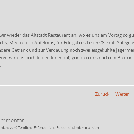
r wieder das Altstadt Restaurant an, wo es uns am Vortag so gut g
achs, Meerrettich Apfelmus, für Eric gab es Leberkäse mit Spiegel
ndere Getränk und zur Verdauung noch zwei eisgekühlte Jägerme
zten wir uns noch in den Innenhof, gönnten uns noch ein Bier u
.
Zurück
Weiter
Kommentar
nicht veröffentlicht.
Erforderliche Felder sind mit
*
markiert