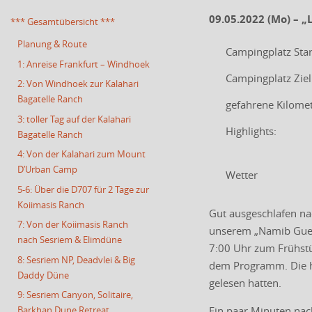
09.05.2022 (Mo) – „
*** Gesamtübersicht ***
Planung & Route
Campingplatz Star
1: Anreise Frankfurt – Windhoek
Campingplatz Ziel
2: Von Windhoek zur Kalahari
Bagatelle Ranch
gefahrene Kilome
3: toller Tag auf der Kalahari
Highlights:
Bagatelle Ranch
4: Von der Kalahari zum Mount
D’Urban Camp
Wetter
5-6: Über die D707 für 2 Tage zur
Koiimasis Ranch
Gut ausgeschlafen na
7: Von der Koiimasis Ranch
unserem „Namib Guest
nach Sesriem & Elimdüne
7:00 Uhr zum Frühstü
8: Sesriem NP, Deadvlei & Big
dem Programm. Die ha
Daddy Düne
gelesen hatten.
9: Sesriem Canyon, Solitaire,
Ein paar Minuten nach
Barkhan Dune Retreat