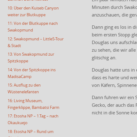
Minuten durch Swakop
10: Über den Kuiseb Canyon
anzuschauen, die ger
weiter zur Blutkuppe
11: Von der Blutkuppe nach
Dann ging es los in 
Swakopmund
beim ersten Stopp gl
12: Swakopmund – Little5-Tour
Douglas uns aufschla
& Stadt
zu sehen, die wir all
13: Von Swakopmund zur
glitschig an.
Spitzkoppe
Douglas hatte uns in 
14: Von der Spitzkoppe ins
MadisaCamp
dass es harte und wei
von Käfern, Spinnene
15: Ausflug zu den
Wüstenelefanten
Dann fuhren wir ein 
16: Living Museum,
Gecko, der auch das F
Fingerklippe, Bambatsi Farm
nicht in die Sonne k
17: Etosha NP – 1.Tag – nach
Okaukuejo
18: Etosha NP – Rund um