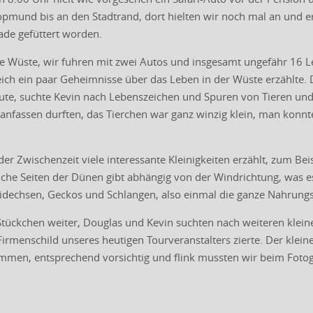
mund bis an den Stadtrand, dort hielten wir noch mal an und er l
ade gefüttert worden.
die Wüste, wir fuhren mit zwei Autos und insgesamt ungefähr 16 
eich ein paar Geheimnisse über das Leben in der Wüste erzählte.
ute, suchte Kevin nach Lebenszeichen und Spuren von Tieren un
e anfassen durften, das Tierchen war ganz winzig klein, man konn
der Zwischenzeit viele interessante Kleinigkeiten erzählt, zum B
che Seiten der Dünen gibt abhängig von der Windrichtung, was es 
idechsen, Geckos und Schlangen, also einmal die ganze Nahrung
Stückchen weiter, Douglas und Kevin suchten nach weiteren klei
irmenschild unseres heutigen Tourveranstalters zierte. Der klein
ommen, entsprechend vorsichtig und flink mussten wir beim Fotogr