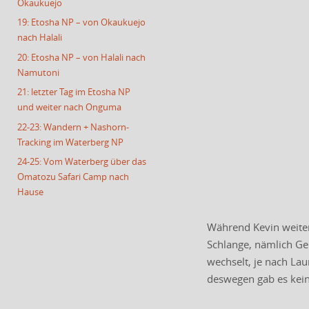
Okaukuejo
19: Etosha NP – von Okaukuejo
nach Halali
20: Etosha NP – von Halali nach
Namutoni
21: letzter Tag im Etosha NP
und weiter nach Onguma
22-23: Wandern + Nashorn-
Tracking im Waterberg NP
24-25: Vom Waterberg über das
Omatozu Safari Camp nach
Hause
Während Kevin weiter
Schlange, nämlich Ge
wechselt, je nach Lau
deswegen gab es kein 