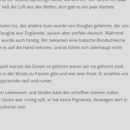
ieß die Luft aus den Reifen, dort gab es ein paar Kamele
Leuten los, das andere Auto wurde von Douglas gefahren, der uns
 Douglas war Engländer, sprach aber perfekt deutsch. Während
d wurde auch fündig. Wir bekamen eine hübsche Blindschleiche
te es auf die Hand nehmen, und es fühlte sich überhaupt nicht
eispiel warum die Dünen so geformt waren wir sie geformt sind,
in der Wüste zu fressen gibt und wer wen frisst. Er erzählte uns
spyramide rauf und runter.
nen Lebewesen und fanden bald den erhofften kleinen süßen
e Gecko war richtig süß, er hat keine Pigmente, deswegen darf er
afieren sein.