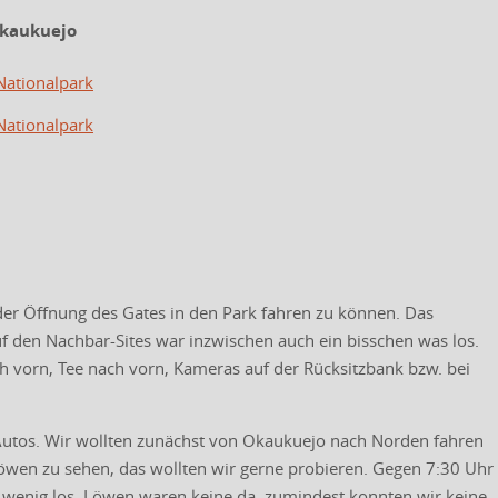
Okaukuejo
Nationalpark
Nationalpark
der Öffnung des Gates in den Park fahren zu können. Das
uf den Nachbar-Sites war inzwischen auch ein bisschen was los.
ch vorn, Tee nach vorn, Kameras auf der Rücksitzbank bzw. bei
 Autos. Wir wollten zunächst von Okaukuejo nach Norden fahren
wen zu sehen, das wollten wir gerne probieren. Gegen 7:30 Uhr
 wenig los, Löwen waren keine da, zumindest konnten wir keine