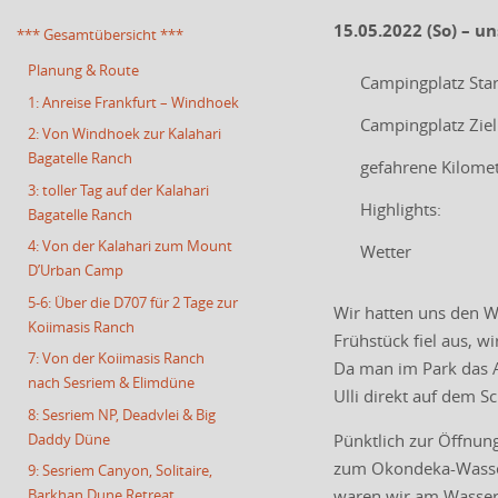
15.05.2022 (So) – 
*** Gesamtübersicht ***
Planung & Route
Campingplatz Star
1: Anreise Frankfurt – Windhoek
Campingplatz Ziel
2: Von Windhoek zur Kalahari
Bagatelle Ranch
gefahrene Kilome
3: toller Tag auf der Kalahari
Highlights:
Bagatelle Ranch
4: Von der Kalahari zum Mount
Wetter
D’Urban Camp
5-6: Über die D707 für 2 Tage zur
Wir hatten uns den W
Koiimasis Ranch
Frühstück fiel aus, w
7: Von der Koiimasis Ranch
Da man im Park das Au
nach Sesriem & Elimdüne
Ulli direkt auf dem S
8: Sesriem NP, Deadvlei & Big
Daddy Düne
Pünktlich zur Öffnun
zum Okondeka-Wasserl
9: Sesriem Canyon, Solitaire,
waren wir am Wasserl
Barkhan Dune Retreat