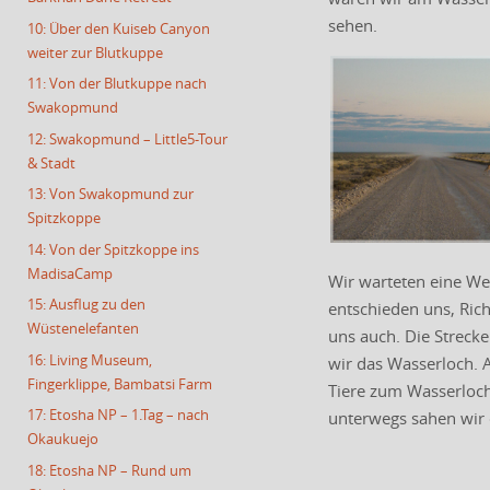
sehen.
10: Über den Kuiseb Canyon
weiter zur Blutkuppe
11: Von der Blutkuppe nach
Swakopmund
12: Swakopmund – Little5-Tour
& Stadt
13: Von Swakopmund zur
Spitzkoppe
14: Von der Spitzkoppe ins
MadisaCamp
Wir warteten eine We
15: Ausflug zu den
entschieden uns, Rich
Wüstenelefanten
uns auch. Die Strecke
16: Living Museum,
wir das Wasserloch. 
Fingerklippe, Bambatsi Farm
Tiere zum Wasserloch 
17: Etosha NP – 1.Tag – nach
unterwegs sahen wir 
Okaukuejo
18: Etosha NP – Rund um