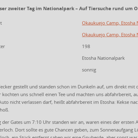
unser zweiter Tag im Nationalpark – Auf Tiersuche rund um 
t
Okaukuejo Camp, Etosha 
Okaukuejo Camp, Etosha 
ter
198
Etosha Nationalpark
sonnig
ecker gestellt und standen schon im Dunkeln auf, um direkt mit 
ir kochten uns schnell einen Tee und machten uns abfahrbereit, a
to nicht verlassen darf, heißt abfahrbereit im Etosha: Kekse na
choß.
g der Gates um 7:10 Uhr standen wir an, waren eines der ersten
och. Dort sollte es gute Chancen geben, zum Sonnenaufgang Lö
och, ein Stück entfernt sahen wir eine Gnuherde, aber sonst war