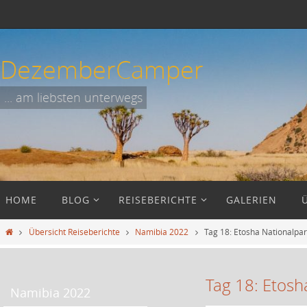
Zum
Inhalt
springen
DezemberCamper
... am liebsten unterwegs
Zum
HOME
BLOG
REISEBERICHTE
GALERIEN
Inhalt
springen
Start
Übersicht Reiseberichte
Namibia 2022
Tag 18: Etosha Nationalpa
Tag 18: Etos
Namibia 2022