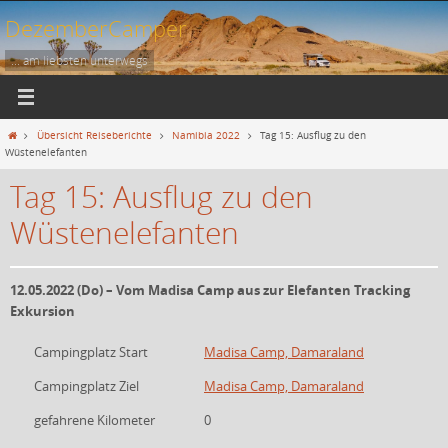
Zum
DezemberCamper
Inhalt
springen
... am liebsten unterwegs
Start
Übersicht Reiseberichte
Namibia 2022
Tag 15: Ausflug zu den
Wüstenelefanten
Tag 15: Ausflug zu den
Wüstenelefanten
12.05.2022 (Do) – Vom Madisa Camp aus zur Elefanten Tracking
Exkursion
Campingplatz Start
Madisa Camp, Damaraland
Campingplatz Ziel
Madisa Camp, Damaraland
gefahrene Kilometer
0