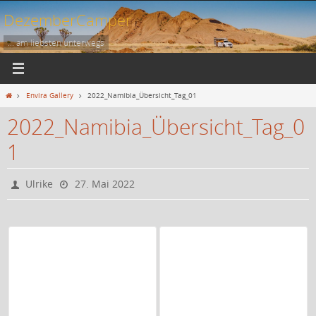
Zum
DezemberCamper
Inhalt
springen
... am liebsten unterwegs
Start
Envira Gallery
2022_Namibia_Übersicht_Tag_01
2022_Namibia_Übersicht_Tag_0
1
Ulrike
27. Mai 2022